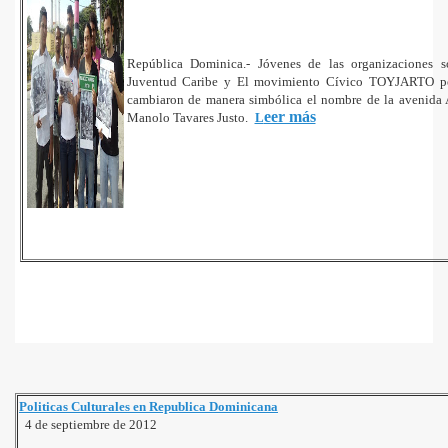
 La Diferencia
ud a los Comandos de Campana
República Dominica.- Jóvenes de las organizaciones s
Juventud Caribe y El movimiento Cívico TOYJARTO pe
cambiaron de manera simbólica el nombre de la avenida
u voto
eer más
Manolo Tavares Justo.
L
efiende tu Voto
o 2012
14 de Junio esta pendiente
Hip Hop
e los Martes
s Sabana de la Mar
Politicas Culturales en Republica Dominicana
4 de septiembre de 2012
 Manolo Tavarez