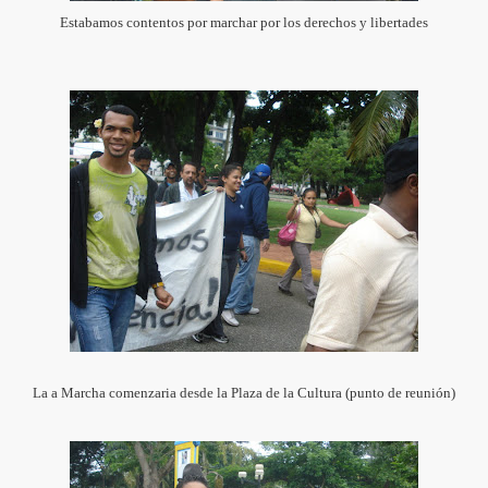
rrick Gold del País
Estabamos contentos por marchar por los derechos y libertades
LER SOBRE GENERO
ia sobre Barrick Gold en San Francisco de Macorís
uestro homenaje en letras
olo Barahona
era Barrick Gold
 Barrick Gold.
tra Barrick Gold
La a Marcha comenzaria desde la Plaza de la Cultura (punto de reunión)
o patriótico por medio ambiente en La Frontera.
o de crear Estado de Terror