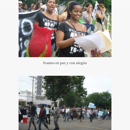
iles sobre Políticas Públicas de juventud
 POLICIAL
 Suicidio de Narciso González
Ivamos en paz y con alegría
ntro Norte-Sur 2010
UENTRO ABIERTO
a Juventud en Moca
ra de Nino Feliz
r las Montañas