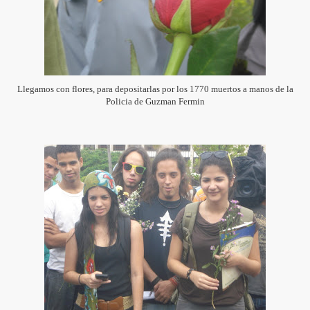
Llegamos con flores, para depositarlas por los 1770 muertos a manos de la
Policia de Guzman Fermin
ida de la Barrick del País.
a de la Sociedad Civil
l Barrilito
 STAND DE LA MULTITUD
NIFESTACIONES EN COTUI
antiago Rodriguez y Dajabon