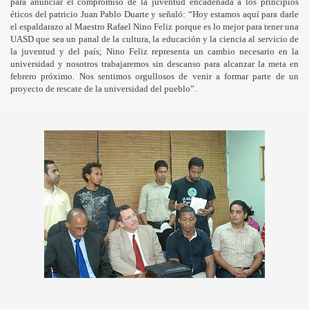
para anunciar el compromiso de la juventud encadenada a los principios
éticos del patricio Juan Pablo Duarte y señaló: “Hoy estamos aquí para darle
iles sobre Políticas Públicas de juventud
el espaldarazo al Maestro Rafael Nino Feliz porque es lo mejor para tener una
UASD que sea un panal de la cultura, la educación y la ciencia al servicio de
la juventud y del país; Nino Feliz representa un cambio necesario en la
 POLICIAL
universidad y nosotros trabajaremos sin descanso para alcanzar la meta en
febrero próximo. Nos sentimos orgullosos de venir a formar parte de un
proyecto de rescate de la universidad del pueblo”.
 Suicidio de Narciso González
ntro Norte-Sur 2010
UENTRO ABIERTO
a Juventud en Moca
ra de Nino Feliz
r las Montañas