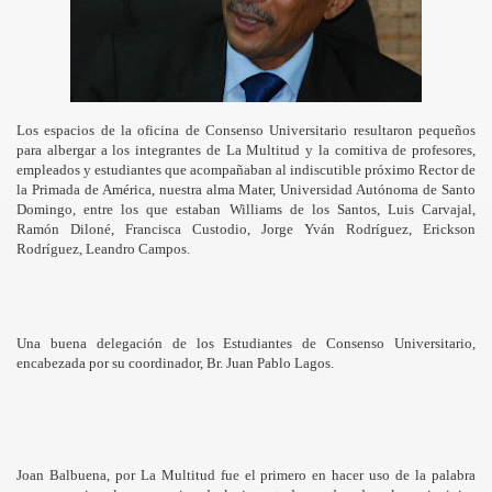
rrick Gold del País
LER SOBRE GENERO
ia sobre Barrick Gold en San Francisco de Macorís
Los espacios de la oficina de Consenso Universitario resultaron pequeños
para albergar a los integrantes de La Multitud y la comitiva de profesores,
uestro homenaje en letras
empleados y estudiantes que acompañaban al indiscutible próximo Rector de
la Primada de América, nuestra alma Mater, Universidad Autónoma de Santo
olo Barahona
Domingo, entre los que estaban Williams de los Santos, Luis Carvajal,
Ramón Diloné, Francisca Custodio, Jorge Yván Rodríguez, Erickson
Rodríguez, Leandro Campos.
era Barrick Gold
Una buena delegación de los Estudiantes de Consenso Universitario,
 Barrick Gold.
encabezada por su coordinador, Br. Juan Pablo Lagos.
tra Barrick Gold
o patriótico por medio ambiente en La Frontera.
Joan Balbuena, por La Multitud fue el primero en hacer uso de la palabra
o de crear Estado de Terror